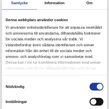
Samtycke
Information
Om
Klartecken att byggstarta 500 bostäder i Rosengård
och Norra Sorgenfri i Malmö efter att detaljplanerna
vunnit laga kraft och byggstartar 73 lägenheter i Hyllie
Denna webbplats använder cookies
och 65 lägenheter i Sege Park i Malmö.
Vi använder enhetsidentifierare för att anpassa innehållet
Styrelsen beslutar om uppdaterade finansiella mål och
och annonserna till användarna, tillhandahålla funktioner
hållbarhetsmål avseende 2022-2024.
för sociala medier och analysera vår trafik. Vi
vidarebefordrar även sådana identifierare och annan
Styrelsen föreslår inför
information från din enhet till de sociala medier och
årsstämman:
annons- och analysföretag som vi samarbetar med.
Dessa kan i sin tur kombinera informationen med annan
Utdelning om 2,00 kronor per aktie (1,80), vilket
information som du har tillhandahållit eller som de har
motsvarar cirka 31 procent av förvaltningsresultatet
samlat in när du har använt deras tjänster.
med avdrag för aktuell skatt.
Samtyckesval
Att genomföra en aktiesplit med villkor om 4:1.
Nödvändig
” 2021 var det hittills mest lönsamma året i Trianons
Inställningar
historia där vi uppvisar fortsatt stark tillväxt med hög