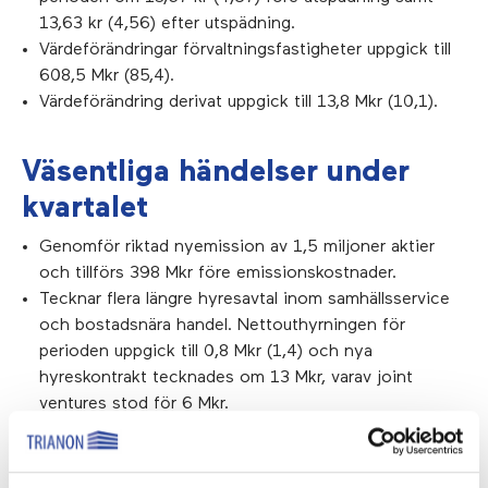
13,63 kr (4,56) efter utspädning.
Värdeförändringar förvaltningsfastigheter uppgick till
608,5 Mkr (85,4).
Värdeförändring derivat uppgick till 13,8 Mkr (10,1).
Väsentliga händelser under
kvartalet
Genomför riktad nyemission av 1,5 miljoner aktier
och tillförs 398 Mkr före emissionskostnader.
Tecknar flera längre hyresavtal inom samhällsservice
och bostadsnära handel. Nettouthyrningen för
perioden uppgick till 0,8 Mkr (1,4) och nya
hyreskontrakt tecknades om 13 Mkr, varav joint
ventures stod för 6 Mkr.
Förvärvar i Malmö 174 lägenheter till ett värde av 630
Mkr, en samhällsfastighet, en handelsfastighet samt
en utvecklingsfastighet med möjlig bostadsbyggrätt.