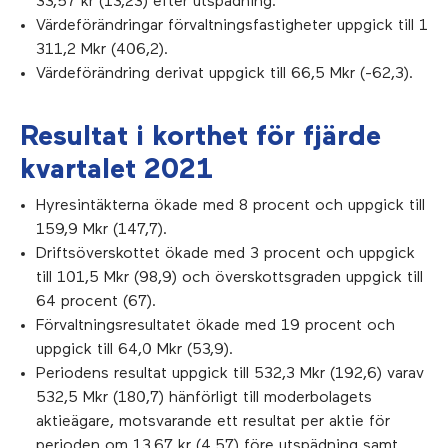
33,57 kr (13,23) efter utspädning.
Värdeförändringar förvaltningsfastigheter uppgick till 1
311,2 Mkr (406,2).
Värdeförändring derivat uppgick till 66,5 Mkr (-62,3).
Resultat i korthet för fjärde
kvartalet 2021
Hyresintäkterna ökade med 8 procent och uppgick till
159,9 Mkr (147,7).
Driftsöverskottet ökade med 3 procent och uppgick
till 101,5 Mkr (98,9) och överskottsgraden uppgick till
64 procent (67).
Förvaltningsresultatet ökade med 19 procent och
uppgick till 64,0 Mkr (53,9).
Periodens resultat uppgick till 532,3 Mkr (192,6) varav
532,5 Mkr (180,7) hänförligt till moderbolagets
aktieägare, motsvarande ett resultat per aktie för
perioden om 13,67 kr (4,57) före utspädning samt