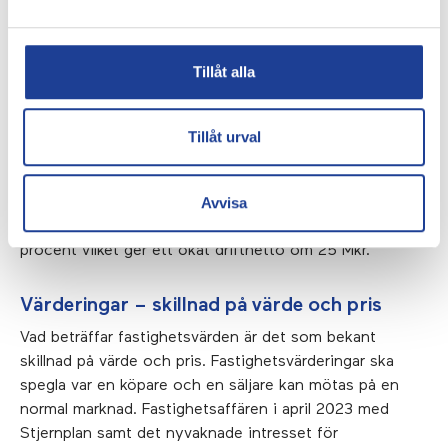
förbättrade skolresultat och att Malmöbornas känner sig
allt tryggare. Antal hushåll med försörjningsstöd minskar
dessutom kraftigt.
Tillåt alla
Lönsamma investeringar
Tillåt urval
Under 2023 har vi investerat 350 Mkr i
hyresgästanpassningar, lägenhetsrenoveringar,
Avvisa
energieffektiviseringar och nyproducerade lägenheter.
Dessa investeringar gjorts till en avkastning om 7,1
procent vilket ger ett ökat driftnetto om 25 Mkr.
Värderingar – skillnad på värde och pris
Vad beträffar fastighetsvärden är det som bekant
skillnad på värde och pris. Fastighetsvärderingar ska
spegla var en köpare och en säljare kan mötas på en
normal marknad. Fastighetsaffären i april 2023 med
Stjernplan samt det nyvaknade intresset för