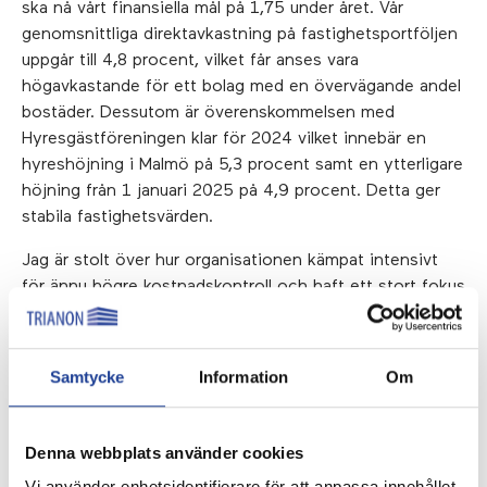
ska nå vårt finansiella mål på 1,75 under året. Vår
genomsnittliga direktavkastning på fastighetsportföljen
uppgår till 4,8 procent, vilket får anses vara
högavkastande för ett bolag med en övervägande andel
bostäder. Dessutom är överenskommelsen med
Hyresgästföreningen klar för 2024 vilket innebär en
hyreshöjning i Malmö på 5,3 procent samt en ytterligare
höjning från 1 januari 2025 på 4,9 procent. Detta ger
stabila fastighetsvärden.
Jag är stolt över hur organisationen kämpat intensivt
för ännu högre kostnadskontroll och haft ett stort fokus
på intäktsökningar och positiv nettouthyrning. Vi har
tecknat nya avtal för hela 18 Mkr under 2023.
Hållbarhetsarbetet har hållit hög takt vilket medfört
Samtycke
Information
Om
energibesparingar på 2 procent mot föregående år samt
en rad uppfyllda sociala hållbarhetsmål inom trygghet
och jobbskapande, se sidan 6 i rapporten.
Denna webbplats använder cookies
Vi använder enhetsidentifierare för att anpassa innehållet