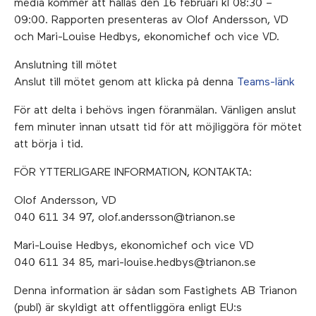
media kommer att hållas den 16 februari kl 08:30 –
09:00. Rapporten presenteras av Olof Andersson, VD
och Mari-Louise Hedbys, ekonomichef och vice VD.
Anslutning till mötet
Anslut till mötet genom att klicka på denna
Teams-länk
För att delta i behövs ingen föranmälan. Vänligen anslut
fem minuter innan utsatt tid för att möjliggöra för mötet
att börja i tid.
FÖR YTTERLIGARE INFORMATION, KONTAKTA:
Olof Andersson, VD
040 611 34 97,
olof.andersson@trianon.se
Mari-Louise Hedbys, ekonomichef och vice VD
040 611 34 85,
mari-louise.hedbys@trianon.se
Denna information är sådan som Fastighets AB Trianon
(publ) är skyldigt att offentliggöra enligt EU:s