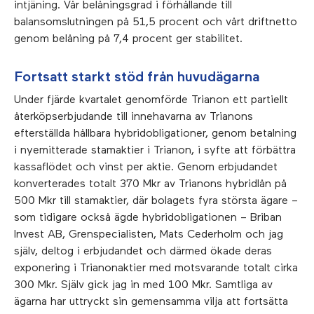
intjäning. Vår belåningsgrad i förhållande till
balansomslutningen på 51,5 procent och vårt driftnetto
genom belåning på 7,4 procent ger stabilitet.
Fortsatt starkt stöd från huvudägarna
Under fjärde kvartalet genomförde Trianon ett partiellt
återköpserbjudande till innehavarna av Trianons
efterställda hållbara hybridobligationer, genom betalning
i nyemitterade stamaktier i Trianon, i syfte att förbättra
kassaflödet och vinst per aktie. Genom erbjudandet
konverterades totalt 370 Mkr av Trianons hybridlån på
500 Mkr till stamaktier, där bolagets fyra största ägare –
som tidigare också ägde hybridobligationen – Briban
Invest AB, Grenspecialisten, Mats Cederholm och jag
själv, deltog i erbjudandet och därmed ökade deras
exponering i Trianonaktier med motsvarande totalt cirka
300 Mkr. Själv gick jag in med 100 Mkr. Samtliga av
ägarna har uttryckt sin gemensamma vilja att fortsätta