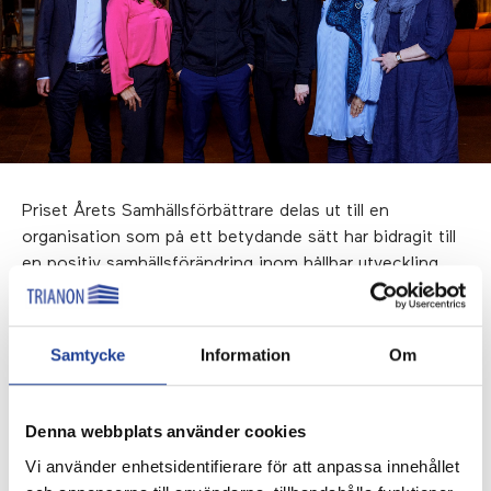
Priset Årets Samhällsförbättrare delas ut till en
organisation som på ett betydande sätt har bidragit till
en positiv samhällsförändring inom hållbar utveckling
och social inkludering. Genom sociala innovationer
och/eller samhällsnyttiga insatser förbättras villkoren för
utsatta eller marginaliserade grupper genom lösningar
Samtycke
Information
Om
som främjar ett samhälle där tillväxt och framsteg sker
på ett ansvarsfullt, inkluderande och hållbart sätt. Årets
samhällsförbättrare har en helhetssyn på hållbarhet och
Denna webbplats använder cookies
har gjort stora framsteg inom alla tre områdena:
Vi använder enhetsidentifierare för att anpassa innehållet
ekonomi, socialt ansvar och miljömässig hållbarhet.