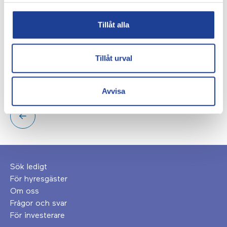
för Malmös näringsliv; en kväll för att lyfta och hylla
företag och personer som på olika sätt betytt mycket,
Tillåt alla
gjort en speciell insats eller utmärkt sig på olika sätt
inom olika kategorier. Malmö Näringslivsgala 2025 äger
Tillåt urval
rum den 3 mars på Malmö Live.
Foto:
@asafkliger
och Malmö Näringslivsgala.
Avvisa
Sök ledigt
För hyresgäster
Om oss
Frågor och svar
För investerare