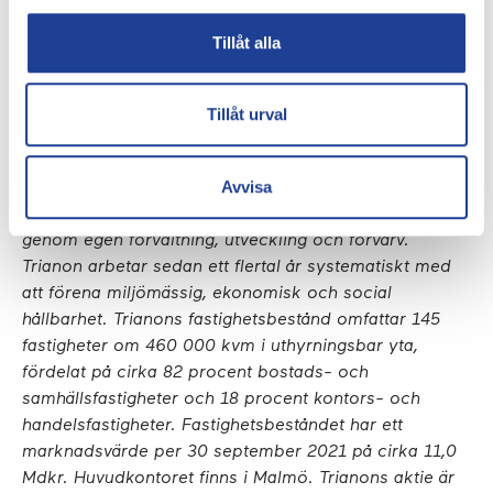
Fastighets AB Trianon
Tillåt alla
040-611 34 00
info@trianon.se
Tillåt urval
www.trianon.se
Trianon är ett entreprenörsdrivet fastighetsbolag i
Avvisa
Malmö. Bolaget grundades 1973 och har framför allt
sedan 2006 haft en stark tillväxt i fastighetsvärde,
genom egen förvaltning, utveckling och förvärv.
Trianon arbetar sedan ett flertal år systematiskt med
att förena miljömässig, ekonomisk och social
hållbarhet. Trianons fastighetsbestånd omfattar 145
fastigheter om 460 000 kvm i uthyrningsbar yta,
fördelat på cirka 82 procent bostads- och
samhällsfastigheter och 18 procent kontors- och
handelsfastigheter. Fastighetsbeståndet har ett
marknadsvärde per 30 september 2021 på cirka 11,0
Mdkr. Huvudkontoret finns i Malmö. Trianons aktie är