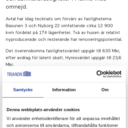
omnejd.
Avtal har idag tecknats om förvärv av fastigheterna
Basunen 3 och Nyborg 22 omfattande cirka 12 900
kvm fördelat på 174 lägenheter. Två av husen är relativt
nyproducerade och resterande har renoveringspotential.
Det överenskomna fastighetsvärdet uppgår till 630 Mkr,
efter avdrag för latent skatt. Hyresvärdet uppgår till 23,6
Mkr.
Förvärvet sker i bolagsform och tillträde av
fastigheterna planeras till den 16 december 2021.
Samtycke
Information
Om
Förvärvet kommer att finansieras genom befintlig kassa
samt genom upptagande av nya lån, i enlighet med
bolagets policy.
Denna webbplats använder cookies
”Vi är mycket nöjda med förvärvet av ett synnerligen
Vi använder enhetsidentifierare för att anpassa innehållet
välskött fastighetsbestånd på ett av Malmös bästa
och annonserna till användarna, tillhandahålla funktioner