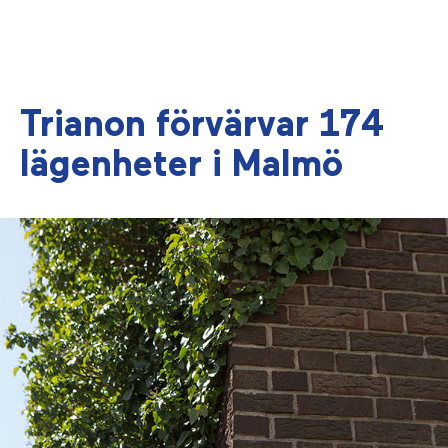
Trianon förvärvar 174
lägenheter i Malmö