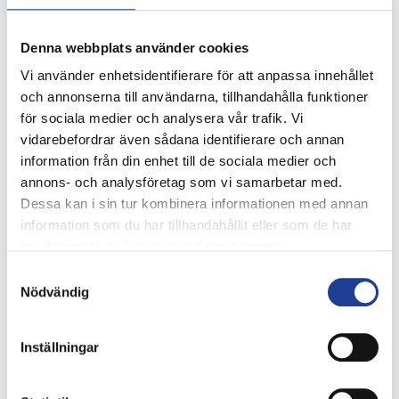
avtal med aktörer inom samhällsservice, närhandel,
kontor, restauranger och upplevelser. Som tidigare
Denna webbplats använder cookies
pressmeddelats har avtal tecknats med hyresgäster
Vi använder enhetsidentifierare för att anpassa innehållet
såsom Malmö stads gymnasie- och
och annonserna till användarna, tillhandahålla funktioner
vuxenutbildningsförvaltning, Statens Servicecenter,
för sociala medier och analysera vår trafik. Vi
Nabo samt ytterligare verksamheter med fokus på
vidarebefordrar även sådana identifierare och annan
närhandel och samhällsservice.
information från din enhet till de sociala medier och
annons- och analysföretag som vi samarbetar med.
”Jag är såklart väldigt glad att vi nu hälsar även
Dessa kan i sin tur kombinera informationen med annan
handelskedjan Normal välkommen till Entré och
information som du har tillhandahållit eller som de har
Värnhem. Normal är en stark aktör med lågprisprofil och
samlat in när du har använt deras tjänster.
tillsammans ska vi skapa en eftertraktad butik på ett
väldigt bra läge”, säger Olof Andersson, VD på Trianon.
Samtyckesval
Nödvändig
”Vi ser verkligen fram emot att öppna en ny butik på
Entré i Malmö. Vi hoppas att Malmöborna ska fortsätta
Inställningar
att ta Normal till sina hjärtan, säger Jan Nyberg”, VD på
Normal.