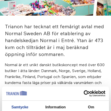
Trianon har tecknat ett femårigt avtal med
Normal Sweden AB för etablering av
handelskedjan Normal i Entré. Ytan är 473
kvm och tillträdet är i maj beräknad
öppning inför sommaren.
Normal är ett unikt danskt butikskoncept med över 600
butiker i åtta länder: Danmark, Norge, Sverige, Holland,
Frankrike, Finland, Portugal och Spanien, som erbjuder
kunderna fasta låga priser på välkända varumärken och
har ett stort sortiment av skönhet och
dagligvaruprodukter.
Trianon förvärvade Entré 2017 och har sedan dess
Samtycke
Information
Om
genom ett målinriktat uthyrningsarbete tecknat flera