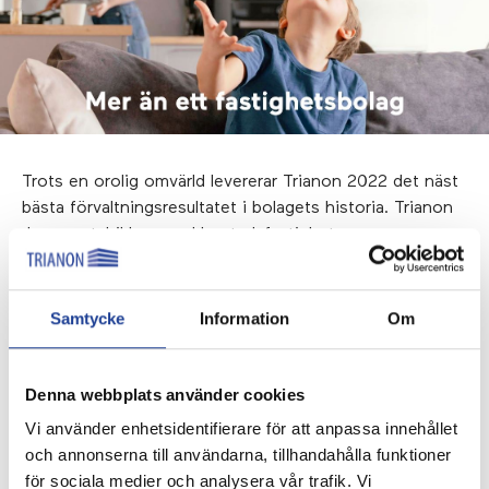
Trots en orolig omvärld levererar Trianon 2022 det näst
bästa förvaltningsresultatet i bolagets historia. Trianon
har en stabil bas med bostadsfastigheter,
samhällsfastigheter och bostadsnära handel. Bolaget
har sett över hela verksamheten för att sänka
kostnader och anpassa sig till nya förutsättningar med
Samtycke
Information
Om
inflation, högre finansieringskostnader och ökade
avkastningskrav.
Denna webbplats använder cookies
Läs mer om Trianon i års- och hållbarhetsredovisningen
Vi använder enhetsidentifierare för att anpassa innehållet
2022 som finns på bolagets webbplats www.trianon.se.
och annonserna till användarna, tillhandahålla funktioner
Års- och hållbarhetsredovisningen finns även tillgänglig
för sociala medier och analysera vår trafik. Vi
på webbplatsen i European Single Electronic Format