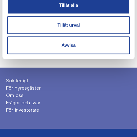
Trianon års- och hållbarhetsredovisning för 2022
Tillåt alla
Pressmeddelande 2023-03-27
Tillåt urval
Trianon för investerare
Avvisa
Sök ledigt
För hyresgäster
Om oss
Frågor och svar
För investerare