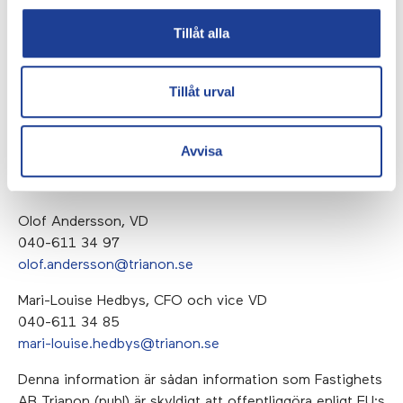
affären.
Tillåt alla
Kvartalsrapport första kvartalet 2023 den 4 maj
Ytterligare information kommer att presenteras i
Tillåt urval
samband med kvartalsrapporten för första kvartalet
2023 den 4 maj kl 09:30. Rapporten publiceras samma
Avvisa
dag kl 07:45.
FÖR YTTERLIGARE INFORMATION, KONTAKTA:
Olof Andersson, VD
040-611 34 97
olof.andersson@trianon.se
Mari-Louise Hedbys, CFO och vice VD
040-611 34 85
mari-louise.hedbys@trianon.se
Denna information är sådan information som Fastighets
AB Trianon (publ) är skyldigt att offentliggöra enligt EU:s