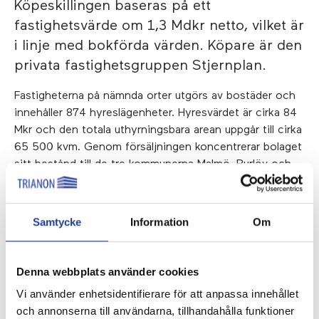
Köpeskillingen baseras på ett
fastighetsvärde om 1,3 Mdkr netto, vilket är
i linje med bokförda värden. Köpare är den
privata fastighetsgruppen Stjernplan.
Fastigheterna på nämnda orter utgörs av bostäder och
innehåller 874 hyreslägenheter. Hyresvärdet är cirka 84
Mkr och den totala uthyrningsbara arean uppgår till cirka
65 500 kvm. Genom försäljningen koncentrerar bolaget
sitt bestånd till de tre kommunerna Malmö, Burlöv och
Svedala.
Transaktionen genomförs i två ungefär jämnstora
Samtycke
Information
Om
etapper med planerade tillträden under andra och fjärde
kvartalet 2023. Transaktionen är delvis villkorad av
finansiering. Försäljningen kommer endast att ha
Denna webbplats använder cookies
marginell påverkan på Trianons förvaltningsresultat.
Vi använder enhetsidentifierare för att anpassa innehållet
”Affären stärker alla våra nyckeltal och innebär en
och annonserna till användarna, tillhandahålla funktioner