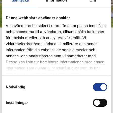
Samtycke
Information
Om
Denna webbplats använder cookies
Vi använder enhetsidentifierare för att anpassa innehållet
och annonserna till användarna, tillhandahålla funktioner
för sociala medier och analysera vår trafik. Vi
År 2021 var det hittills mest lönsamma året i Trianons
vidarebefordrar även sådana identifierare och annan
historia med fortsatt stark tillväxt, hög lönsamhet och
information från din enhet till de sociala medier och
uppfyllande av bolagets finansiella mål. Trianon
annons- och analysföretag som vi samarbetar med.
genomförde ett flertal fastighetsförvärv under året, inte
Dessa kan i sin tur kombinera informationen med annan
minst bolagets hittills största förvärv genom köpet av
information som du har tillhandahållit eller som de har
Signatur Fastigheter. Styrelsen föreslår en utdelning om
samlat in när du har använt deras tjänster.
2,00 kronor per aktie (1,80) samt genomförande av en
aktiesplit om 4:1.
Samtyckesval
Nödvändig
Trianon års- och hållbarhetsredovisning 2021
Pressmeddelande 2022-03-28
Inställningar
Trianon för investerare