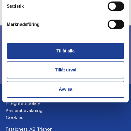
Statistik
Marknadsföring
Sök ledigt
För hyresgäster
Tillåt alla
Om oss
Frågor och svar
För investerare
Tillåt urval
Avvisa
Uthyrningspolicy
Integritetspolicy
Kamerabevakning
Cookies
Fastighets AB Trianon