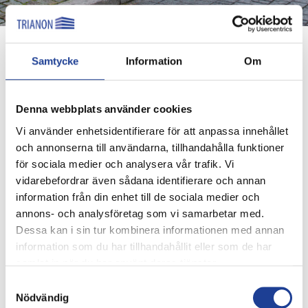
Trianons delårsrapport Q3 2021
Samtycke
Information
Om
publicerades 10 november 2021
”Vi lägger ett transaktionsintensivt och innehållsrikt
Denna webbplats använder cookies
kvartal till handlingarna där Signatur Fastigheter är det
Vi använder enhetsidentifierare för att anpassa innehållet
största förvärvet i bolagets historia, med ökad
och annonserna till användarna, tillhandahålla funktioner
intjäningsförmåga som följd. Uppdaterade finansiella mål
för sociala medier och analysera vår trafik. Vi
och hållbarhetsmål, en stabil bas av över 80 procent
vidarebefordrar även sådana identifierare och annan
bostäder och samhällsfastigheter samt vår goda
information från din enhet till de sociala medier och
finansiella ställning möjliggör fortsatt goda
annons- och analysföretag som vi samarbetar med.
förutsättningar för tillväxt och värdeskapande.”
Dessa kan i sin tur kombinera informationen med annan
information som du har tillhandahållit eller som de har
Trianon Q3 2021, svensk
samlat in när du har använt deras tjänster.
Trianon Q3 2021, engelsk
Samtyckesval
Nödvändig
Trianons VD Olof Andersson kommenterar tredje